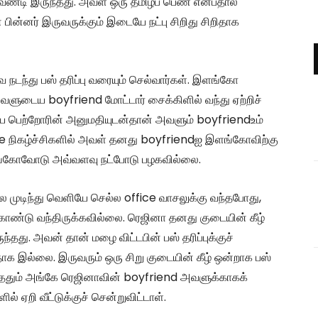
ேண்டி இருந்தது. அவள் ஒரு தமிழ்ப் பெண் என்பதால்
ின்னர் இருவருக்கும் இடையே நட்பு சிறிது சிறிதாக
டந்து பஸ் தரிப்பு வரையும் செல்வார்கள். இளங்கோ
வளுடைய boyfriend மோட்டார் சைக்கிளில் வந்து ஏற்றிச்
ைய பெற்றோரின் அனுமதியுடன்தான் அவளும் boyfriendஉம்
ice நிகழ்ச்சிகளில் அவள் தனது boyfriendஐ இளங்கோவிற்கு
ளங்கோவோடு அவ்வளவு நட்போடு பழகவில்லை.
 முடிந்து வெளியே செல்ல office வாசலுக்கு வந்தபோது,
்டு வந்திருக்கவில்லை. ரெஜினா தனது குடையின் கீழ்
ந்தது. அவன் தான் மழை விட்டபின் பஸ் தரிப்புக்குச்
 இல்லை. இருவரும் ஒரு சிறு குடையின் கீழ் ஒன்றாக பஸ்
ித்ததும் அங்கே ரெஜினாவின் boyfriend அவளுக்காகக்
் ஏறி வீட்டுக்குச் சென்றுவிட்டாள்.