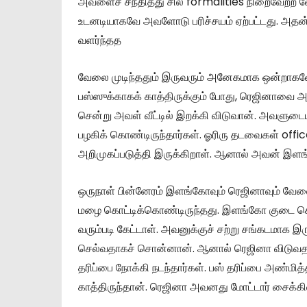
அவளைச் சந்தித்து சில formalities நிறைவேற்ற வ
உடனடியாகவே அவளோடு பரிச்சயம் ஏற்பட்டது. அதன் ப
வளர்ந்தத
வேலை முடிந்ததும் இருவரும் அனேகமாக ஒன்றாகவே ந
பஸ்ஸுக்காகக் காத்திருக்கும் போது, ரெஜினாவை அ
சென்று அவள் வீட்டில் இறக்கி விடுவான். அவளுட
பழகிக் கொண்டிருந்தார்கள். ஓரிரு தடவைகள் off
அறிமுகப்படுத்தி இருக்கிறாள். ஆனால் அவன் இ
ஒருநாள் பின்னேரம் இளங்கோவும் ரெஜினாவும் வேலை
மழை கொட்டிக்கொண்டிருந்தது. இளங்கோ குடை கொண
வரும்படி கேட்டாள். அவனுக்குச் சற்று சங்கடமாக இரு
செல்வதாகச் சொன்னான். ஆனால் ரெஜினா விடுவதாக
தரிப்பை நோக்கி நடந்தார்கள். பஸ் தரிப்பை அண்ம
காத்திருந்தான். ரெஜினா அவனது மோட்டார் சைக்கிளில